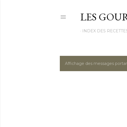
LES GOUR
INDEX DES RECETTE
Affichage des messages portan
M
e
s
s
a
g