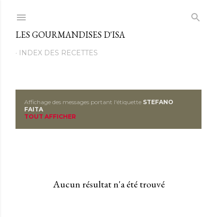
Passer au contenu principal
LES GOURMANDISES D'ISA
INDEX DES RECETTES
Affichage des messages portant l'étiquette
STEFANO
M
FAITA
TOUT AFFICHER
e
s
s
a
Aucun résultat n'a été trouvé
g