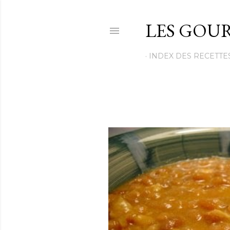
LES GOUR
INDEX DES RECETTE
M
e
s
s
a
g