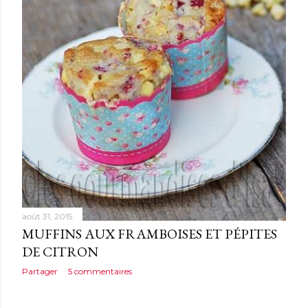
e
s
août 31, 2015
MUFFINS AUX FRAMBOISES ET PÉPITES
DE CITRON
Partager
5 commentaires