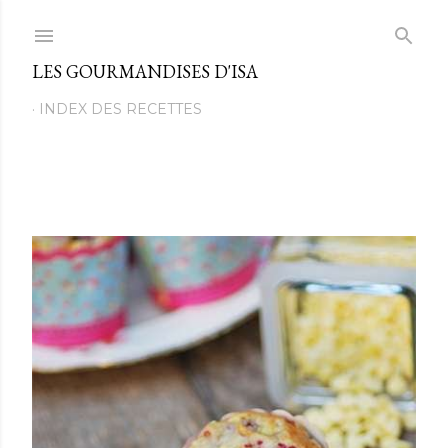
Passer au contenu principal
LES GOURMANDISES D'ISA
INDEX DES RECETTES
M
e
s
s
a
g