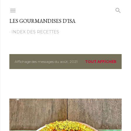
Passer au contenu principal
LES GOURMANDISES D'ISA
INDEX DES RECETTES
Affichage des messages du août, 2021
TOUT AFFICHER
M
e
s
s
a
g