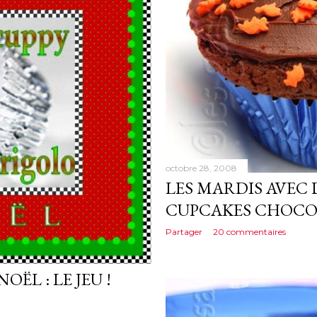
octobre 28, 2008
LES MARDIS AVEC 
CUPCAKES CHOC
Partager
20 commentaires
OËL : LE JEU !