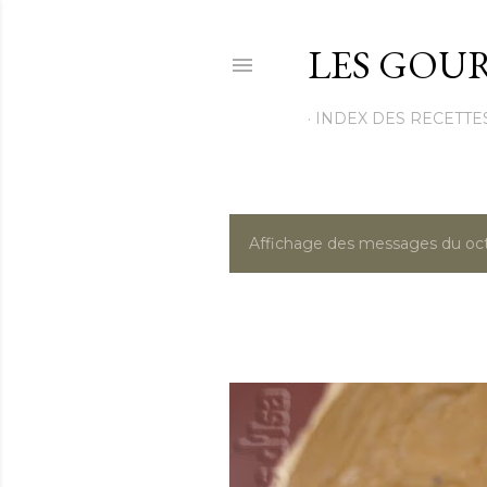
LES GOUR
INDEX DES RECETTE
Affichage des messages du oc
M
e
s
s
a
g