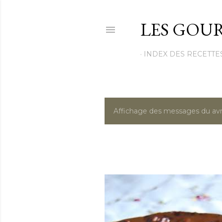
LES GOUR
INDEX DES RECETTE
Affichage des messages du avri
M
e
s
s
a
g