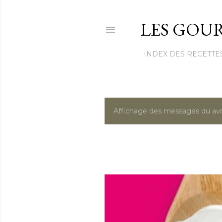
LES GOUR
INDEX DES RECETTE
Affichage des messages du avri
M
e
s
s
a
g