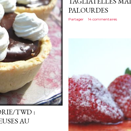
TAGLIATELLES MA
PALOURDES
Partager
14 commentaires
ORIE/TWD :
EUSES AU