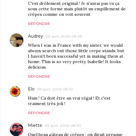
C'est drôlement original ! Je n'aurai pas vu ça
sous cette forme mais plutôt un empillement de
crêpes comme on voit souvent
RÉPONDRE
Audrey
09 avril, 2009 08:05
When I was in France with my sister, we would
always search out those little crepe stands, but
I haven't been successful yet in making them at
home. This is so very pretty, Isabelle! It looks
delicious.
RÉPONDRE
Elo
09 avril, 2009 08:10
Hum ! Ca doit être un vrai régal ! Et c'est
vraiment très joli !
RÉPONDRE
Miette
09 avril, 2009 08:30
Quel beau gâteau de crêpes : on dirait presque