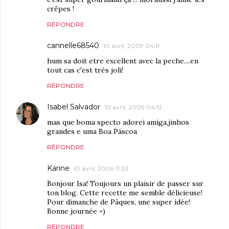
crêpes !
RÉPONDRE
cannelle68540
10 avril, 2009 04:11
hum sa doit etre excellent avec la peche....en
tout cas c'est très joli!
RÉPONDRE
Isabel Salvador
10 avril, 2009 04:51
mas que boma specto adorei amiga,jinhos
grandes e uma Boa Páscoa
RÉPONDRE
Karine
10 avril, 2009 11:33
Bonjour Isa! Toujours un plaisir de passer sur
ton blog. Cette recette me semble délicieuse!
Pour dimanche de Pâques, une super idée!
Bonne journée =)
RÉPONDRE