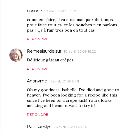
corinne
10 avril, 2009 13:05
comment faire, il va nous manquer du temps
pour faire tout ça, et les bouches n'en parlons
pas!!! Ça à l'air très bon en tout cas
RÉPONDRE
Remealsurdelsur
10 avril, 2009 16:22
Délicieux gâteau crêpes
RÉPONDRE
Anonyme
11 avril, 2009 01:11
Oh my goodness, Isabelle, I've died and gone to
heaven! I've been looking for a recipe like this
since I've been on a crepe kick! Yours looks
amazing and I cannot wait to try it!
RÉPONDRE
Palaisdeslys
26 avril, 2009 07:14