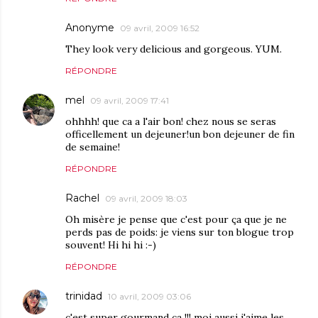
Anonyme
09 avril, 2009 16:52
They look very delicious and gorgeous. YUM.
RÉPONDRE
mel
09 avril, 2009 17:41
ohhhh! que ca a l'air bon! chez nous se seras
officellement un dejeuner!un bon dejeuner de fin
de semaine!
RÉPONDRE
Rachel
09 avril, 2009 18:03
Oh misère je pense que c'est pour ça que je ne
perds pas de poids: je viens sur ton blogue trop
souvent! Hi hi hi :-)
RÉPONDRE
trinidad
10 avril, 2009 03:06
c'est super gourmand ça !!! moi aussi j'aime les