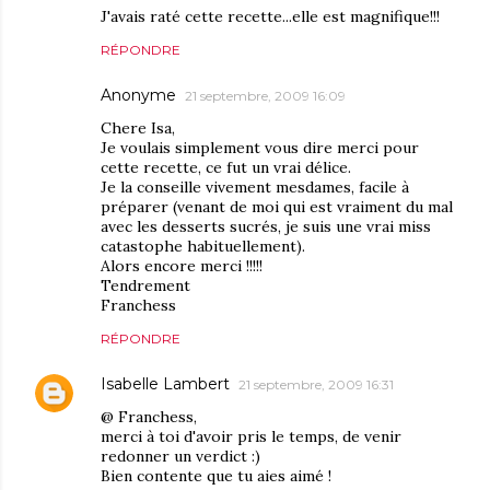
J'avais raté cette recette...elle est magnifique!!!
RÉPONDRE
Anonyme
21 septembre, 2009 16:09
Chere Isa,
Je voulais simplement vous dire merci pour
cette recette, ce fut un vrai délice.
Je la conseille vivement mesdames, facile à
préparer (venant de moi qui est vraiment du mal
avec les desserts sucrés, je suis une vrai miss
catastophe habituellement).
Alors encore merci !!!!!
Tendrement
Franchess
RÉPONDRE
Isabelle Lambert
21 septembre, 2009 16:31
@ Franchess,
merci à toi d'avoir pris le temps, de venir
redonner un verdict :)
Bien contente que tu aies aimé !