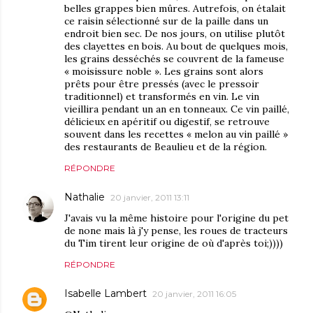
belles grappes bien mûres. Autrefois, on étalait
ce raisin sélectionné sur de la paille dans un
endroit bien sec. De nos jours, on utilise plutôt
des clayettes en bois. Au bout de quelques mois,
les grains desséchés se couvrent de la fameuse
« moisissure noble ». Les grains sont alors
prêts pour être pressés (avec le pressoir
traditionnel) et transformés en vin. Le vin
vieillira pendant un an en tonneaux. Ce vin paillé,
délicieux en apéritif ou digestif, se retrouve
souvent dans les recettes « melon au vin paillé »
des restaurants de Beaulieu et de la région.
RÉPONDRE
Nathalie
20 janvier, 2011 13:11
J'avais vu la même histoire pour l'origine du pet
de none mais là j'y pense, les roues de tracteurs
du Tim tirent leur origine de où d'après toi;))))
RÉPONDRE
Isabelle Lambert
20 janvier, 2011 16:05