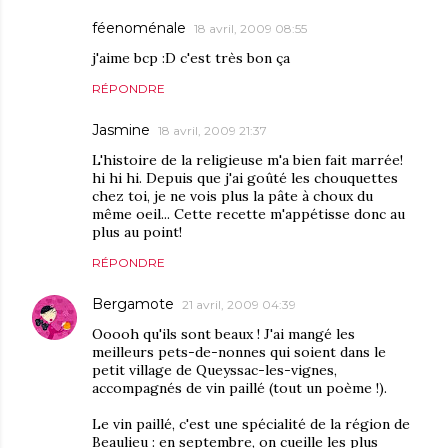
féenoménale
18 avril, 2009 08:55
j'aime bcp :D c'est très bon ça
RÉPONDRE
Jasmine
18 avril, 2009 21:37
L'histoire de la religieuse m'a bien fait marrée!
hi hi hi. Depuis que j'ai goûté les chouquettes
chez toi, je ne vois plus la pâte à choux du
même oeil... Cette recette m'appétisse donc au
plus au point!
RÉPONDRE
Bergamote
21 avril, 2009 04:39
Ooooh qu'ils sont beaux ! J'ai mangé les
meilleurs pets-de-nonnes qui soient dans le
petit village de Queyssac-les-vignes,
accompagnés de vin paillé (tout un poème !).
Le vin paillé, c'est une spécialité de la région de
Beaulieu : en septembre, on cueille les plus