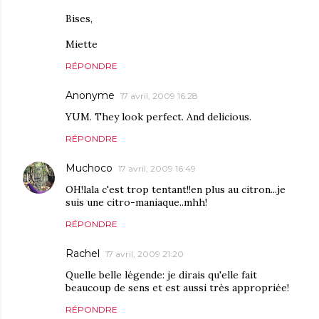
Bises,
Miette
RÉPONDRE
Anonyme
17 avril, 2009 16:28
YUM. They look perfect. And delicious.
RÉPONDRE
Muchoco
17 avril, 2009 16:49
OH!lala c'est trop tentant!!en plus au citron...je
suis une citro-maniaque..mhh!
RÉPONDRE
Rachel
17 avril, 2009 21:20
Quelle belle légende: je dirais qu'elle fait
beaucoup de sens et est aussi très appropriée!
RÉPONDRE