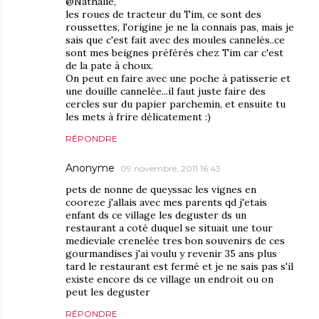
@Nathalie,
les roues de tracteur du Tim, ce sont des
roussettes, l'origine je ne la connais pas, mais je
sais que c'est fait avec des moules cannelés..ce
sont mes beignes préférés chez Tim car c'est
de la pate à choux.
On peut en faire avec une poche à patisserie et
une douille cannelée...il faut juste faire des
cercles sur du papier parchemin, et ensuite tu
les mets à frire délicatement :)
RÉPONDRE
Anonyme
09 novembre, 2011 16:43
pets de nonne de queyssac les vignes en
cooreze j'allais avec mes parents qd j'etais
enfant ds ce village les deguster ds un
restaurant a coté duquel se situait une tour
medieviale crenelée tres bon souvenirs de ces
gourmandises j'ai voulu y revenir 35 ans plus
tard le restaurant est fermé et je ne sais pas s'il
existe encore ds ce village un endroit ou on
peut les deguster
RÉPONDRE