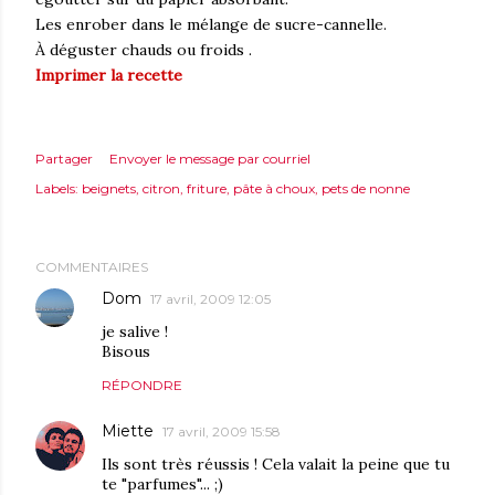
Les enrober dans le mélange de sucre-cannelle.
À déguster chauds ou froids .
Imprimer la recette
Partager
Envoyer le message par courriel
Labels:
beignets
citron
friture
pâte à choux
pets de nonne
COMMENTAIRES
Dom
17 avril, 2009 12:05
je salive !
Bisous
RÉPONDRE
Miette
17 avril, 2009 15:58
Ils sont très réussis ! Cela valait la peine que tu
te "parfumes"... ;)