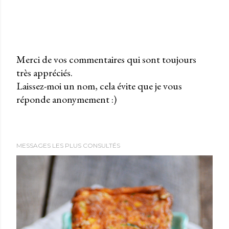
Merci de vos commentaires qui sont toujours
très appréciés.
P
Laissez-moi un nom, cela évite que je vous
u
réponde anonymement :)
b
l
i
e
MESSAGES LES PLUS CONSULTÉS
r
u
n
c
o
m