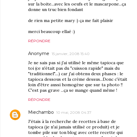
sur la boite...avec les oeufs et le mascarpone...ça
donne un truc bien fondant
de rien ma petite mary :) ça me fait plaisir
merci beaucoup ellaë :)
RÉPONDRE
Anonyme
15 janvier, 2008 15:40
Je ne sais pas si j'ai utilisé le même tapioca que
toi (ce n'était pas du "cuisson rapide" mais du
"traditionnel"....) car j'ai obtenu deux phases : le
tapioca dessous et la crème dessus...Donc c'était
loin d'être aussi homogène que sur ta photo !!
C'est pas grave ...ça se mange quand même !
RÉPONDRE
Miechambo
10 mai, 2008 04:37
J'étais à la recherche de recettes à base de
tapioca (je n'ai jamais utilisé ce produit) et je
tombe pile sur ton blog avec cette recette qui