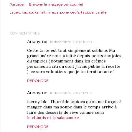
Partager
Envoyer le message par courriel
Labels:
kachouka
lait
mascarpone
oeufs
tapioca
vanille
COMMENTAIRES
Anonyme
16 décembre, 2007 10:50
Cette tarte est tout simplement sublime. Ma
grand-mère nous a initié depuis petits aux joies
du tapioca ( notamment dans les crèmes
persanes au citron dont j'avais publié la recette
), ce sera volontiers que je testerai ta tarte !
RÉPONDRE
Anonyme
16 décembre, 2007 12:03
incroyable , l'horrible tapioca qu'on me forçait à
manger dans ma soupe dans le temps arrive à
faire des desserts de rêve comme cela?
le chinois et la salamandre
RÉPONDRE