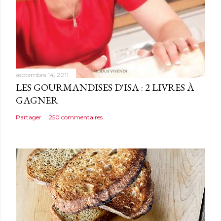
a
i
r
e
septembre 14, 2011
LES GOURMANDISES D'ISA : 2 LIVRES À
GAGNER
Partager
250 commentaires