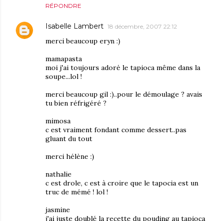
RÉPONDRE
Isabelle Lambert
18 décembre, 2007 22:12
merci beaucoup eryn :)
mamapasta
moi j'ai toujours adoré le tapioca même dans la
soupe...lol !
merci beaucoup gil :)..pour le démoulage ? avais
tu bien réfrigéré ?
mimosa
c est vraiment fondant comme dessert..pas
gluant du tout
merci hélène :)
nathalie
c est drole, c est à croire que le tapocia est un
truc de mémé ! lol !
jasmine
j'ai juste doublé la recette du pouding au tapioca