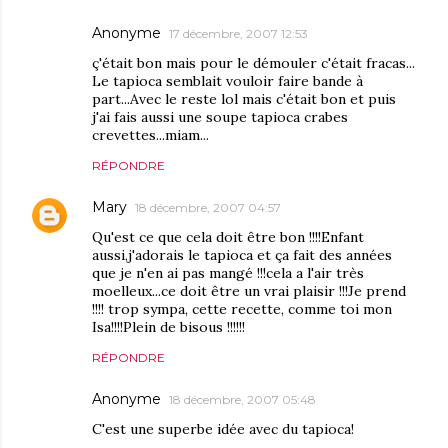
Anonyme
17 décembre, 2007 12:53
ç'était bon mais pour le démouler c'était fracas...
Le tapioca semblait vouloir faire bande à
part...Avec le reste lol mais c'était bon et puis
j'ai fais aussi une soupe tapioca crabes
crevettes...miam...
RÉPONDRE
Mary
18 décembre, 2007 04:57
Qu'est ce que cela doit être bon !!!!Enfant
aussi,j'adorais le tapioca et ça fait des années
que je n'en ai pas mangé !!!cela a l'air très
moelleux...ce doit être un vrai plaisir !!!Je prend
!!!! trop sympa, cette recette, comme toi mon
Isa!!!!Plein de bisous !!!!!!
RÉPONDRE
Anonyme
18 décembre, 2007 05:48
C'est une superbe idée avec du tapioca!