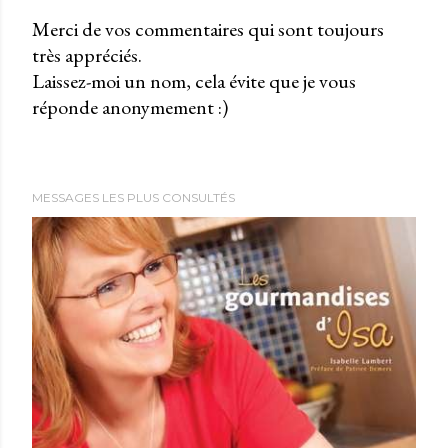
Merci de vos commentaires qui sont toujours
très appréciés.
P
Laissez-moi un nom, cela évite que je vous
u
réponde anonymement :)
b
l
i
e
MESSAGES LES PLUS CONSULTÉS
r
u
n
c
o
m
m
e
n
t