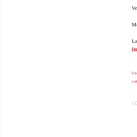
Ve
Me
La
Im
Pa
Lab
C