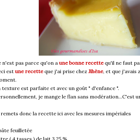
 n'est pas parce qu'on a
une bonne recette
qu'il ne faut p
ci est
une recette
que j'ai prise chez
Jihène
, et que j'avais
oment.
 texture est parfaite et avec un goût " d'enfance ".
rsonnellement, je mange le flan sans modération...C'est u
 remets donc la recette ici avec les mesures impériales
pâte feuilletée
litre ( 4 tasses ) de lait 3,25 %