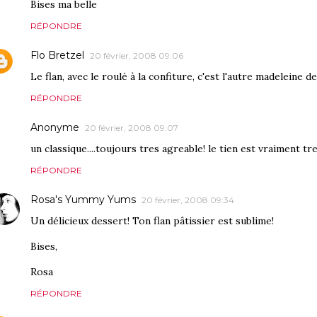
Bises ma belle
RÉPONDRE
Flo Bretzel
20 février, 2008 09:06
Le flan, avec le roulé à la confiture, c'est l'autre madeleine 
RÉPONDRE
Anonyme
20 février, 2008 09:07
un classique....toujours tres agreable! le tien est vraiment tre
RÉPONDRE
Rosa's Yummy Yums
20 février, 2008 09:34
Un délicieux dessert! Ton flan pâtissier est sublime!
Bises,
Rosa
RÉPONDRE