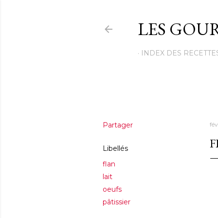
LES GOUR
INDEX DES RECETTE
Partager
fé
F
Libellés
flan
lait
oeufs
pâtissier