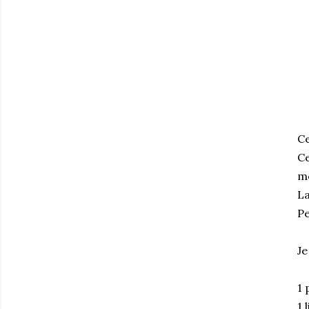
Ce
Ce
m
La
Pe
Je
1 
1 