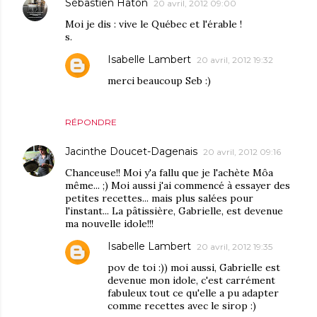
Sébastien Haton
20 avril, 2012 09:00
Moi je dis : vive le Québec et l'érable !
s.
Isabelle Lambert
20 avril, 2012 19:32
merci beaucoup Seb :)
RÉPONDRE
Jacinthe Doucet-Dagenais
20 avril, 2012 09:16
Chanceuse!! Moi y'a fallu que je l'achète Môa
même... ;) Moi aussi j'ai commencé à essayer des
petites recettes... mais plus salées pour
l'instant... La pâtissière, Gabrielle, est devenue
ma nouvelle idole!!!
Isabelle Lambert
20 avril, 2012 19:35
pov de toi :)) moi aussi, Gabrielle est
devenue mon idole, c'est carrément
fabuleux tout ce qu'elle a pu adapter
comme recettes avec le sirop :)