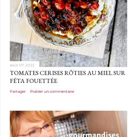
r
e
août 07, 2022
TOMATES CERISES RÔTIES AU MIEL SUR
FÉTA FOUETTÉE
Partager
Publier un commentaire