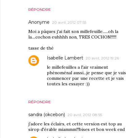
RÉPONDRE
Anonyme
20 avril, 2012 07:55
Moi a pâques j'ai fait son millefeuille......oh la
la....cochon euhhhh non, TRES COCHON!!!!!!
tasse de thé
Isabelle Lambert
20 avril, 2012 19:26
le millefeuilles a l'air vraiment
phénoménal aussi...je pense que je vais
commencer par une recette et je vais
toutes les essayer :))
RÉPONDRE
sandra (okcebon)
20 avril, 2012 08:55
j'adore les éclairs, et cette version est top au
sirop d'érable miammm!!!bises et bon week end