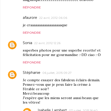
RÉPONDRE
afaurore
22 avril, 2012 06:06
je craaaaaaaaaaaaaaaaaaque
RÉPONDRE
Sonia
22 avril, 2012 12:26
superbes photos pour une superbe recette! et
félicitation pour mr gourmandise :-DD ciao :-D
RÉPONDRE
Stéphanie
06 juillet, 2015 09:27
Je compte essayer des fabuleux éclairs demain.
Pensez-vous que je peux faire la crème à
l'érable ce soir?
Merci beaucoup
J'espère que les miens seront aussi beaux que
les vôtres!
Isabelle Lambert
07 juillet, 2015 16:40