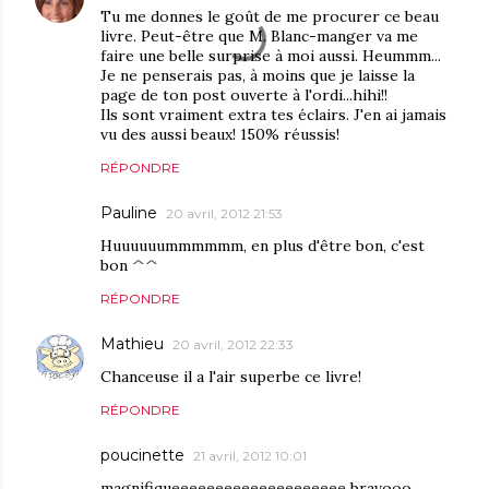
Tu me donnes le goût de me procurer ce beau
livre. Peut-être que M. Blanc-manger va me
faire une belle surprise à moi aussi. Heummm...
Je ne penserais pas, à moins que je laisse la
page de ton post ouverte à l'ordi...hihi!!
Ils sont vraiment extra tes éclairs. J'en ai jamais
vu des aussi beaux! 150% réussis!
RÉPONDRE
Pauline
20 avril, 2012 21:53
Huuuuuummmmmm, en plus d'être bon, c'est
bon ^^
RÉPONDRE
Mathieu
20 avril, 2012 22:33
Chanceuse il a l'air superbe ce livre!
RÉPONDRE
poucinette
21 avril, 2012 10:01
magnifiqueeeeeeeeeeeeeeeeeeee bravooo