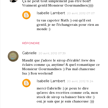
Ça ne peut tout simplement pas être bon!!!
Vraiment gentil Monsieur Gourmandises;))))
Isabelle Lambert
20 avril, 2012 07:07
tu vas capoter Nath :) oui qu'il est
gentil, je ne l'échangerais pour rien au
monde :)
RÉPONDRE
Gabrielle
20 avril, 2012 07:39
Maudit que j'adore le sirop d'érable! Aww des
éclairs comme ça, anytime! & quel romantique ce
Monsieur Gourmandises :) Pas mal chanceuse
Isa :) Bon weekend!
Isabelle Lambert
20 avril, 2012 19:24
merci Gabrielle :) je peux te dire
qu'avec des recettes comme cela, mon
stock de sirop va baisser bien vite :)
oui, je sais que je suis chanceuse :)))