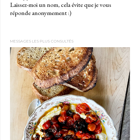
Laissez-moi un nom, cela évite que je vous
u
réponde anonymement :)
b
l
i
e
MESSAGES LES PLUS CONSULTÉS
r
u
n
c
o
m
m
e
n
t
a
i