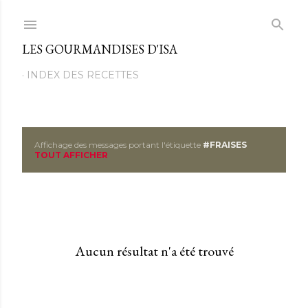
Passer au contenu principal
LES GOURMANDISES D'ISA
INDEX DES RECETTES
Affichage des messages portant l'étiquette
#FRAISES
M
TOUT AFFICHER
e
s
s
Aucun résultat n'a été trouvé
a
g