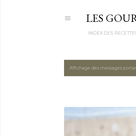
LES GOUR
INDEX DES RECETTE
Affichage des messages portan
M
e
s
s
a
g