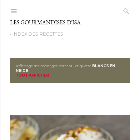
Passer au contenu principal
LES GOURMANDISES D'ISA
INDEX DES RECETTES
Affichage des messages portant l'étiquette
BLANCS EN
M
NEIGE
TOUT AFFICHER
e
s
s
a
g