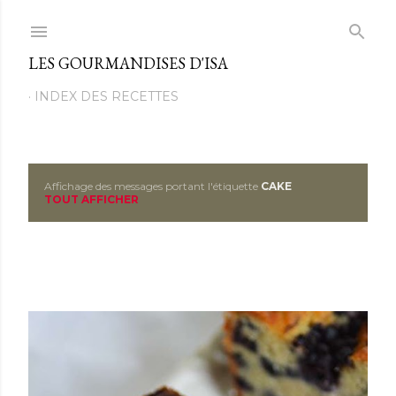
Passer au contenu principal
LES GOURMANDISES D'ISA
INDEX DES RECETTES
Affichage des messages portant l'étiquette
CAKE
M
TOUT AFFICHER
e
s
s
a
g