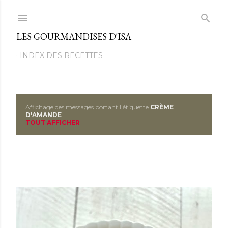
Passer au contenu principal
LES GOURMANDISES D'ISA
INDEX DES RECETTES
Affichage des messages portant l'étiquette
CRÈME
M
D'AMANDE
TOUT AFFICHER
e
s
s
a
g