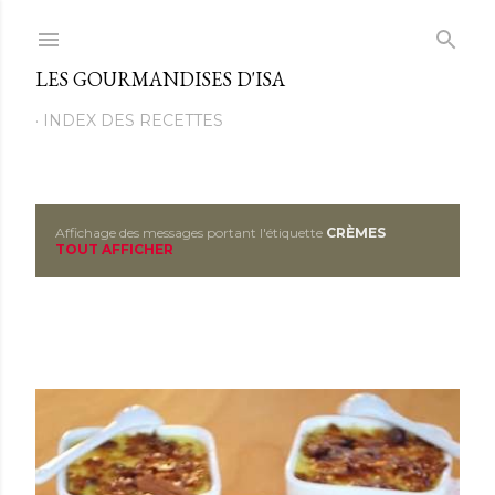
Passer au contenu principal
LES GOURMANDISES D'ISA
INDEX DES RECETTES
Affichage des messages portant l'étiquette
CRÈMES
M
TOUT AFFICHER
e
s
s
a
g