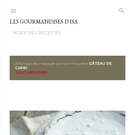
Passer au contenu principal
LES GOURMANDISES D'ISA
INDEX DES RECETTES
Affichage des messages portant l'étiquette
GÂTEAU DE
M
CAPRI
TOUT AFFICHER
e
s
s
a
g