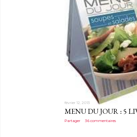
e
s
février 12, 2013
MENU DU JOUR : 5 L
Partager
36 commentaires