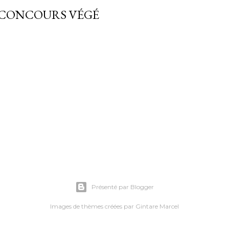
 CONCOURS VÉGÉ
Présenté par Blogger
Images de thèmes créées par
Gintare Marcel