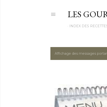
LES GOUR
INDEX DES RECETTE
Affichage des messages portan
M
e
s
s
a
g