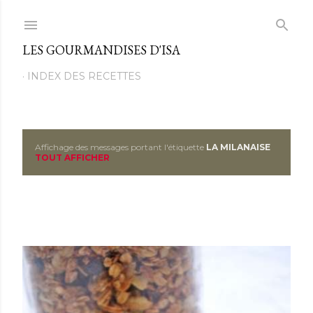
Passer au contenu principal
LES GOURMANDISES D'ISA
INDEX DES RECETTES
Affichage des messages portant l'étiquette
LA MILANAISE
M
TOUT AFFICHER
e
s
s
a
g