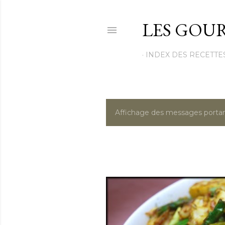
LES GOUR
INDEX DES RECETTE
Affichage des messages portan
M
e
s
s
a
g