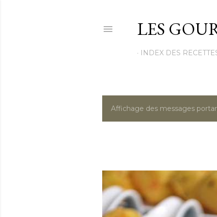
LES GOUR
INDEX DES RECETTE
Affichage des messages portan
M
e
s
s
a
g