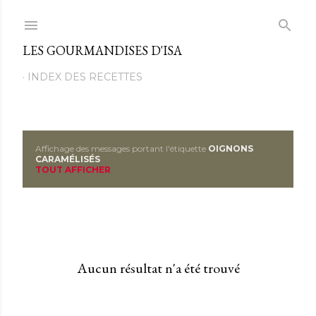
Passer au contenu principal
LES GOURMANDISES D'ISA
INDEX DES RECETTES
Affichage des messages portant l'étiquette
OIGNONS
M
CARAMÉLISÉS
TOUT AFFICHER
e
s
s
a
Aucun résultat n'a été trouvé
g