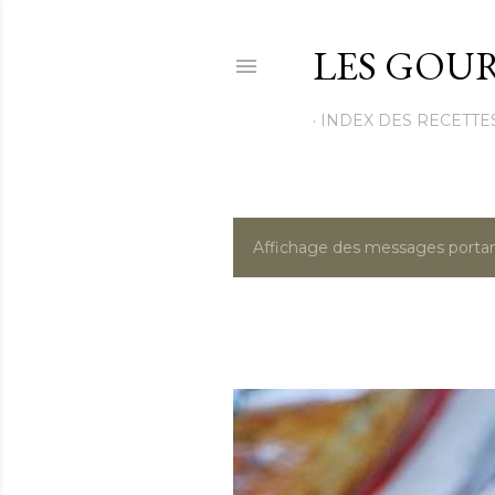
LES GOUR
INDEX DES RECETTE
Affichage des messages portan
M
e
s
s
a
g