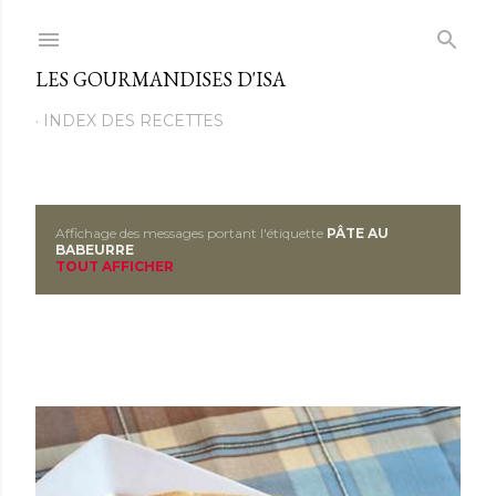
Passer au contenu principal
LES GOURMANDISES D'ISA
INDEX DES RECETTES
Affichage des messages portant l'étiquette
PÂTE AU
M
BABEURRE
TOUT AFFICHER
e
s
s
a
g