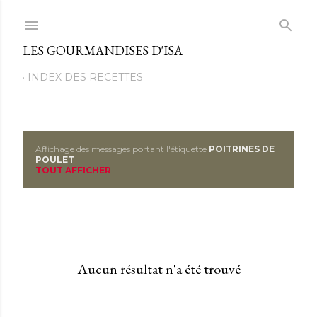
Passer au contenu principal
LES GOURMANDISES D'ISA
INDEX DES RECETTES
Affichage des messages portant l'étiquette
POITRINES DE
M
POULET
TOUT AFFICHER
e
s
s
a
Aucun résultat n'a été trouvé
g