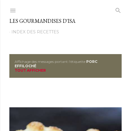
Passer au contenu principal
LES GOURMANDISES D'ISA
INDEX DES RECETTES
Affichage des messages portant l'étiquette
PORC
M
EFFILOCHÉ
TOUT AFFICHER
e
s
s
a
g