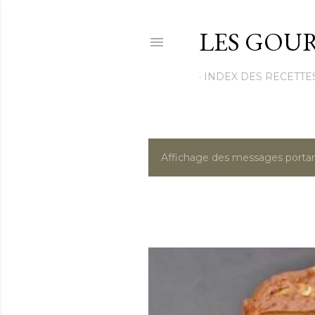
LES GOUR
INDEX DES RECETTE
Affichage des messages portan
M
e
s
s
a
g