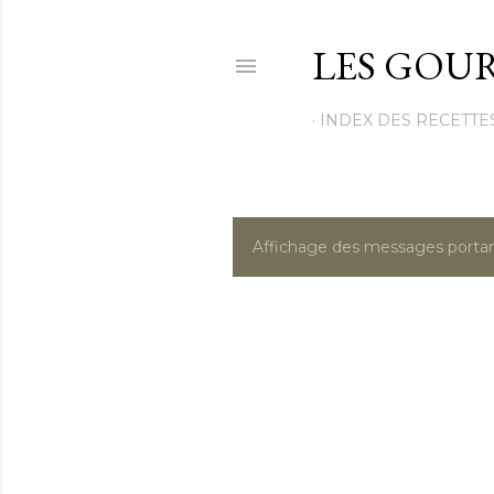
LES GOUR
INDEX DES RECETTE
Affichage des messages portan
M
e
s
s
a
g