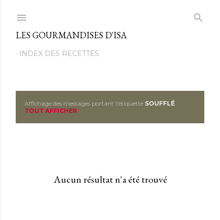
Passer au contenu principal
LES GOURMANDISES D'ISA
INDEX DES RECETTES
Affichage des messages portant l'étiquette
SOUFFLÉ
M
TOUT AFFICHER
e
s
s
Aucun résultat n'a été trouvé
a
g