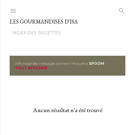
Passer au contenu principal
LES GOURMANDISES D'ISA
INDEX DES RECETTES
Affichage des messages portant l'étiquette
SPOOM
M
TOUT AFFICHER
e
s
s
Aucun résultat n'a été trouvé
a
g