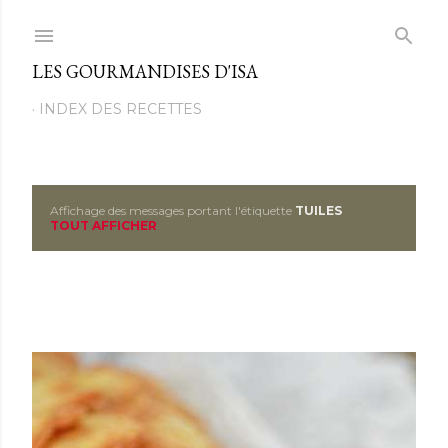
Passer au contenu principal
LES GOURMANDISES D'ISA
INDEX DES RECETTES
Affichage des messages portant l'étiquette
TUILES
M
TOUT AFFICHER
e
s
s
a
g