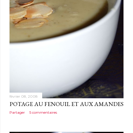
e
s
février 08, 2008
POTAGE AU FENOUIL ET AUX AMANDES
Partager
5 commentaires