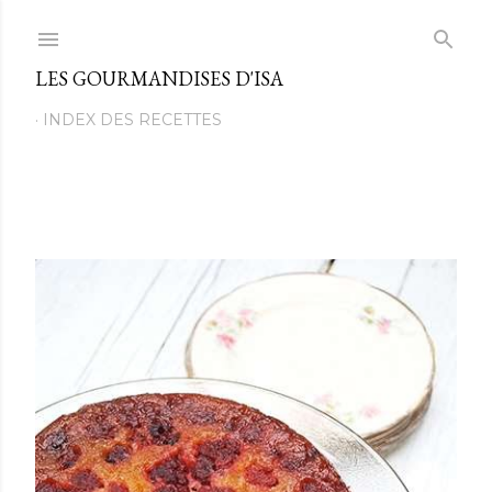
Passer au contenu principal
LES GOURMANDISES D'ISA
INDEX DES RECETTES
M
e
s
s
a
g