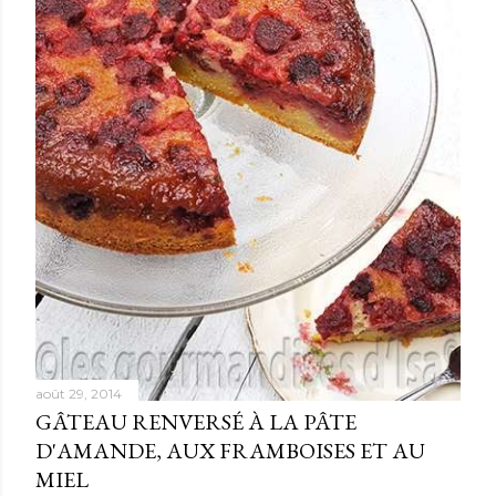
e
s
août 29, 2014
GÂTEAU RENVERSÉ À LA PÂTE
D'AMANDE, AUX FRAMBOISES ET AU
MIEL