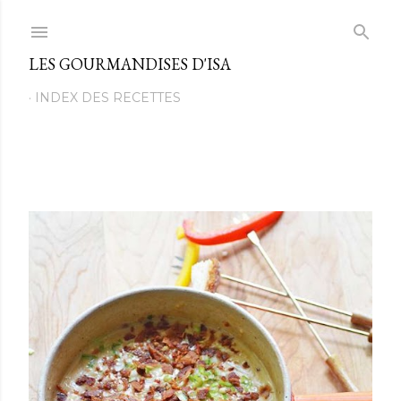
Passer au contenu principal
LES GOURMANDISES D'ISA
INDEX DES RECETTES
M
e
s
s
a
g