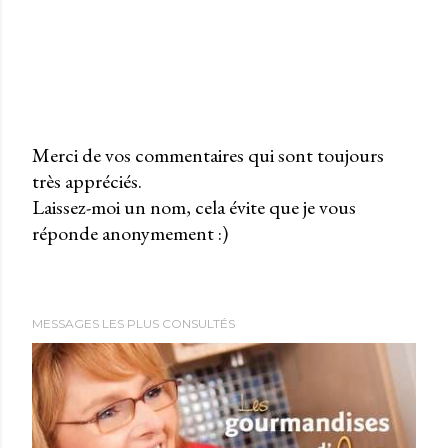
Merci de vos commentaires qui sont toujours
très appréciés.
P
Laissez-moi un nom, cela évite que je vous
u
réponde anonymement :)
b
l
i
e
MESSAGES LES PLUS CONSULTÉS
r
u
n
c
o