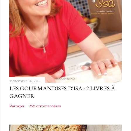
m
m
e
n
t
a
i
r
e
septembre 14, 2011
LES GOURMANDISES D'ISA : 2 LIVRES À
GAGNER
Partager
250 commentaires