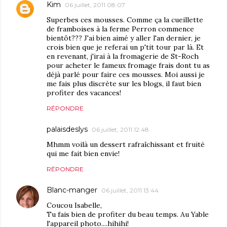
Kim
06 juillet, 2011 08:07
Superbes ces mousses. Comme ça la cueillette
de framboises à la ferme Perron commence
bientôt??? J'ai bien aimé y aller l'an dernier, je
crois bien que je referai un p'tit tour par là. Et
en revenant, j'irai à la fromagerie de St-Roch
pour acheter le fameux fromage frais dont tu as
déjà parlé pour faire ces mousses. Moi aussi je
me fais plus discrète sur les blogs, il faut bien
profiter des vacances!
RÉPONDRE
palaisdeslys
06 juillet, 2011 12:48
Mhmm voilà un dessert rafraîchissant et fruité
qui me fait bien envie!
RÉPONDRE
Blanc-manger
06 juillet, 2011 13:44
Coucou Isabelle,
Tu fais bien de profiter du beau temps. Au Yable
l'appareil photo....hihihi!