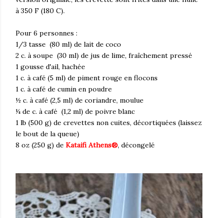
à 350 F (180 C).
Pour 6 personnes :
1/3 tasse (80 ml) de lait de coco
2 c. à soupe (30 ml) de jus de lime, fraîchement pressé
1 gousse d'ail, hachée
1 c. à café (5 ml) de piment rouge en flocons
1 c. à café de cumin en poudre
½ c. à café (2,5 ml) de coriandre, moulue
¼ de c. à café (1,2 ml) de poivre blanc
1 lb (500 g) de crevettes non cuites, décortiquées (laissez
le bout de la queue)
8 oz (250 g) de
Kataifi Athens®
, décongelé