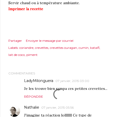
Servir chaud ou à température ambiante.
Imprimer la recette
Partager
Envoyer le message par courriel
Labels:
coriandre
crevettes
crevettes ouragan
cumin
kataifi
lait de coco
piment
COMMENTAIRES
LadyMilonguera
07 janvier, 2015 03:00
Je les trouve bien sympa ces petites crevettes...
RÉPONDRE
Nathalie
07 janvier, 2015 05:56
J'imagine ta réaction lolllllll Ce type de