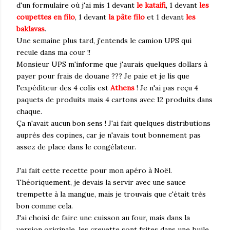
d'un formulaire où j'ai mis 1 devant
le kataifi
, 1 devant
les
coupettes en filo
, 1 devant
la pâte filo
et 1 devant
les
baklavas
.
Une semaine plus tard, j'entends le camion UPS qui
recule dans ma cour !!
Monsieur UPS m'informe que j'aurais quelques dollars à
payer pour frais de douane ??? Je paie et je lis que
l'expéditeur des 4 colis est
Athens
! Je n'ai pas reçu 4
paquets de produits mais 4 cartons avec 12 produits dans
chaque.
Ça n'avait aucun bon sens ! J'ai fait quelques distributions
auprès des copines, car je n'avais tout bonnement pas
assez de place dans le congélateur.
J'ai fait cette recette pour mon apéro à Noël.
Théoriquement, je devais la servir avec une sauce
trempette à la mangue, mais je trouvais que c'était très
bon comme cela.
J'ai choisi de faire une cuisson au four, mais dans la
version originale, les crevette sont frites dans une huile