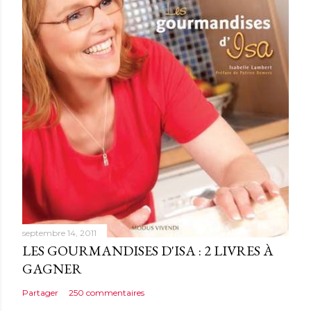
c
o
m
m
e
n
t
a
i
r
e
septembre 14, 2011
LES GOURMANDISES D'ISA : 2 LIVRES À
GAGNER
Partager
250 commentaires