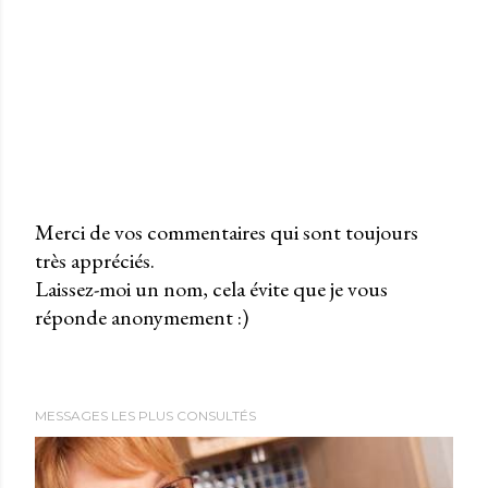
Merci de vos commentaires qui sont toujours
très appréciés.
P
Laissez-moi un nom, cela évite que je vous
u
réponde anonymement :)
b
l
i
e
MESSAGES LES PLUS CONSULTÉS
r
u
n