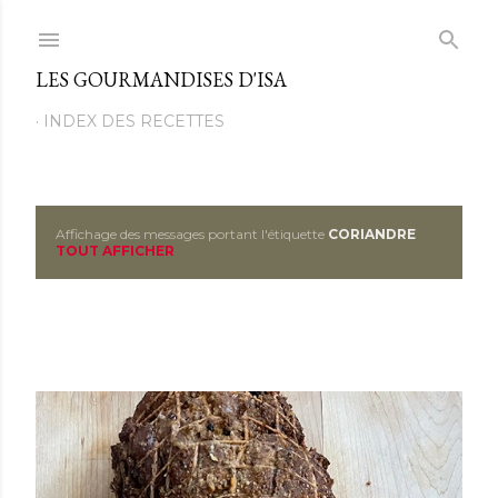
Passer au contenu principal
LES GOURMANDISES D'ISA
INDEX DES RECETTES
Affichage des messages portant l'étiquette
CORIANDRE
M
TOUT AFFICHER
e
s
s
a
g