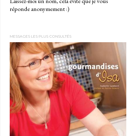
Laissez-moi un nom, cela évite que je vous
u
réponde anonymement :)
b
l
i
e
MESSAGES LES PLUS CONSULTÉS
r
u
n
c
o
m
m
e
n
t
a
i
r