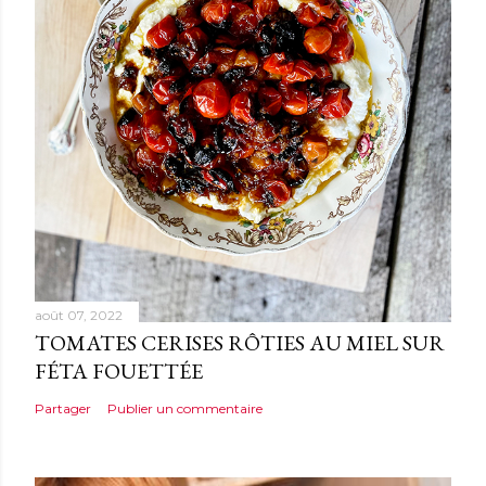
t
a
i
r
e
août 07, 2022
TOMATES CERISES RÔTIES AU MIEL SUR
FÉTA FOUETTÉE
Partager
Publier un commentaire