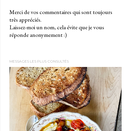
Merci de vos commentaires qui sont toujours
très appréciés.
P
Laissez-moi un nom, cela évite que je vous
u
réponde anonymement :)
b
l
i
e
MESSAGES LES PLUS CONSULTÉS
r
u
n
c
o
m
m
e
n