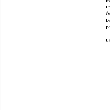
Ré
Pr
Ôt
Dé
po
La