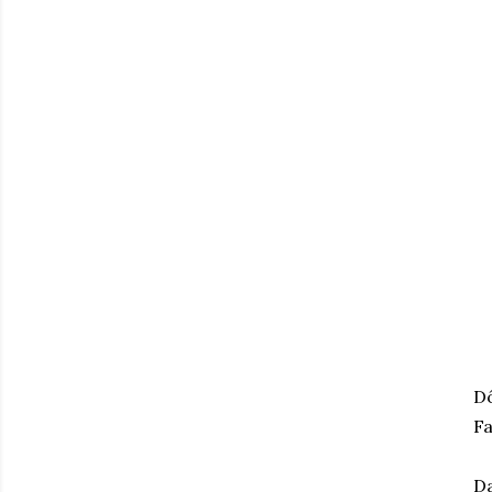
D
Fa
Da