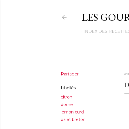
LES GOUR
INDEX DES RECETTE
Partager
avr
D
Libellés
citron
dôme
lemon curd
palet breton