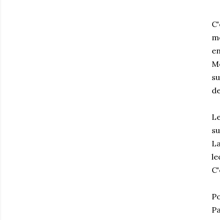
C'
mo
en
Mo
su
de
Le
su
La
le
C'
Po
Pa