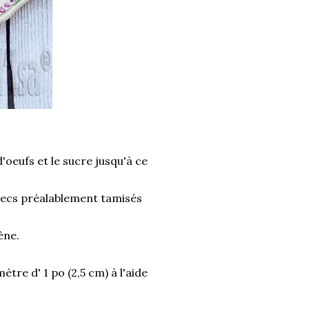
'oeufs et le sucre jusqu'à ce
s secs préalablement tamisés
ène.
tre d' 1 po (2,5 cm) à l'aide