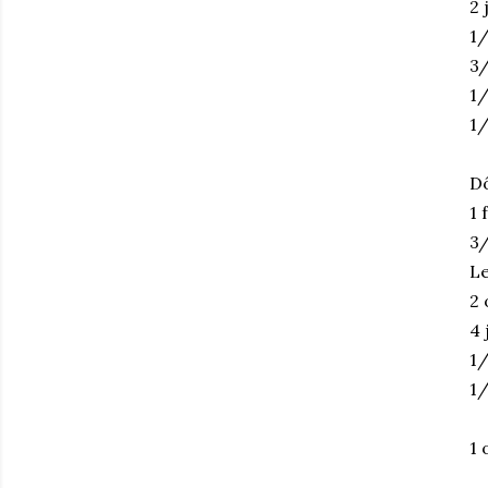
2 
1/
3/
1/
1/
D
1 
3/
Le
2 
4 
1/
1/
1 