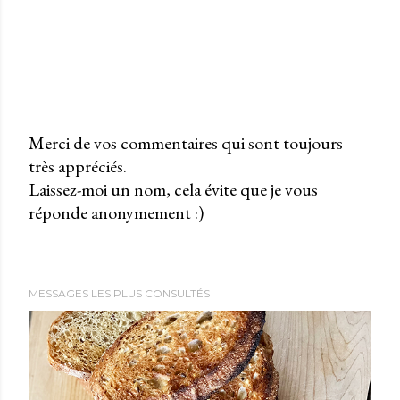
Merci de vos commentaires qui sont toujours
très appréciés.
P
Laissez-moi un nom, cela évite que je vous
u
réponde anonymement :)
b
l
i
e
MESSAGES LES PLUS CONSULTÉS
r
u
n
c
o