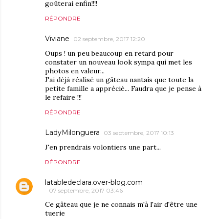
goûterai enfin!!!!
RÉPONDRE
Viviane
02 septembre, 2017 12:20
Oups ! un peu beaucoup en retard pour
constater un nouveau look sympa qui met les
photos en valeur...
J'ai déjà réalisé un gâteau nantais que toute la
petite famille a apprécié... Faudra que je pense à
le refaire !!!
RÉPONDRE
LadyMilonguera
03 septembre, 2017 10:13
J'en prendrais volontiers une part...
RÉPONDRE
latabledeclara.over-blog.com
07 septembre, 2017 03:46
Ce gâteau que je ne connais m'à l'air d'être une
tuerie