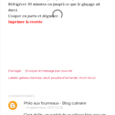
Réfrigérer 30 minutes ou jusqu'à ce que le glaçage ait
durci.
Couper en parts et déguster.
Imprimer la recette
Partager
Envoyer le message par courriel
Labels:
gâteau Nantais
oeuf
poudre d'amande
rhum brun
COMMENTAIRES
Philo aux fourneaux - Blog culinaire
01 septembre, 2017 02:55
C'est drôle, on parlait de ce gâteau hier avec un