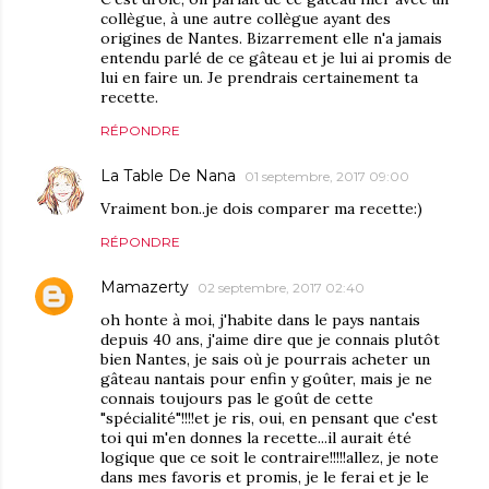
collègue, à une autre collègue ayant des
origines de Nantes. Bizarrement elle n'a jamais
entendu parlé de ce gâteau et je lui ai promis de
lui en faire un. Je prendrais certainement ta
recette.
RÉPONDRE
La Table De Nana
01 septembre, 2017 09:00
Vraiment bon..je dois comparer ma recette:)
RÉPONDRE
Mamazerty
02 septembre, 2017 02:40
oh honte à moi, j'habite dans le pays nantais
depuis 40 ans, j'aime dire que je connais plutôt
bien Nantes, je sais où je pourrais acheter un
gâteau nantais pour enfin y goûter, mais je ne
connais toujours pas le goût de cette
"spécialité"!!!!et je ris, oui, en pensant que c'est
toi qui m'en donnes la recette...il aurait été
logique que ce soit le contraire!!!!!allez, je note
dans mes favoris et promis, je le ferai et je le