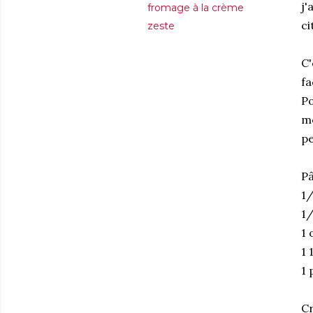
j'
fromage à la crème
ci
zeste
C'
fa
Po
mo
pe
Pâ
1/
1/
1 
1 
1 
Cr