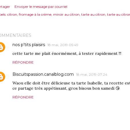
rtager
Envoyer le message par courriel
els:
citron
fromage à la crème
miroir au citron
tarte au citron
tarte au citr
OMMENTAIRES
nos p'tits plaisirs
18 mai, 2019 05:49
cette tarte me plait énormément, à tester rapidement !!!
RÉPONDRE
Biscuitspassion.canalblog.com
18 mai, 2019 07:24
Waou elle doit être délicieuse ta tarte Isabelle, ta recette e
ce partage très appétissant, gros bisous bon samedi 😘
RÉPONDRE