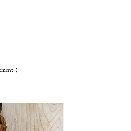
.
ement :)