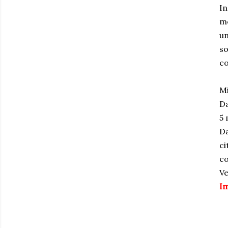
In
mé
un
so
co
Mi
Da
5 
Da
ci
co
Ve
Im