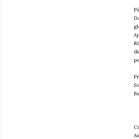
Pâ
Da
gl
Aj
Ré
di
pe
Pr
So
Ba
Cr
Au