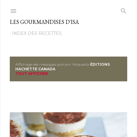
Passer au contenu principal
LES GOURMANDISES D'ISA
INDEX DES RECETTES
Affichage des messages portant l'étiquette
ÉDITIONS
M
HACHETTE CANADA
TOUT AFFICHER
e
s
s
a
g