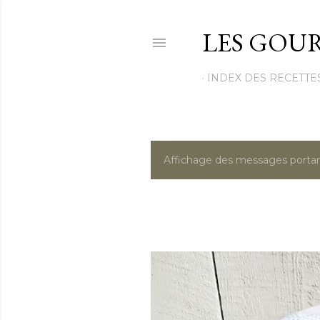
LES GOUR
INDEX DES RECETTE
Affichage des messages portan
M
e
s
s
a
g