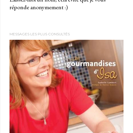
réponde anonymement :)
b
l
i
e
MESSAGES LES PLUS CONSULTÉS
r
u
n
c
o
m
m
e
n
t
a
i
r