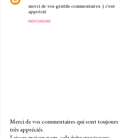
merci de vos gentils commentaires :) c'est
apprécié
RÉPONDRE
Merci de vos commentaires qui sont toujours
très appréciés.
P
Laissez-moi un nom, cela évite que je vous
u