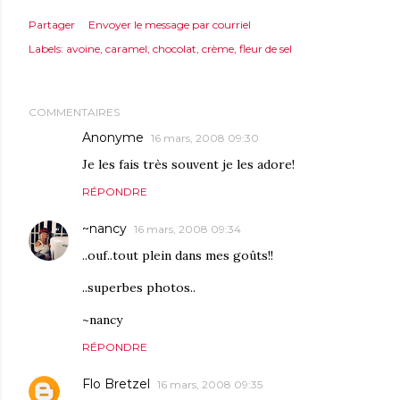
Partager
Envoyer le message par courriel
Labels:
avoine
caramel
chocolat
crème
fleur de sel
COMMENTAIRES
Anonyme
16 mars, 2008 09:30
Je les fais très souvent je les adore!
RÉPONDRE
~nancy
16 mars, 2008 09:34
..ouf..tout plein dans mes goûts!!
..superbes photos..
~nancy
RÉPONDRE
Flo Bretzel
16 mars, 2008 09:35