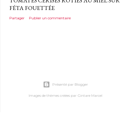
TOMATES CERISES RÔTIES AU MIEL SUR
FÉTA FOUETTÉE
Partager
Publier un commentaire
Présenté par Blogger
Images de thèmes créées par
Gintare Marcel