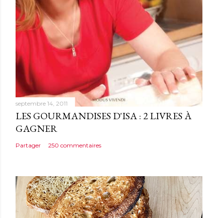
e
n
t
a
i
r
e
septembre 14, 2011
LES GOURMANDISES D'ISA : 2 LIVRES À
GAGNER
Partager
250 commentaires