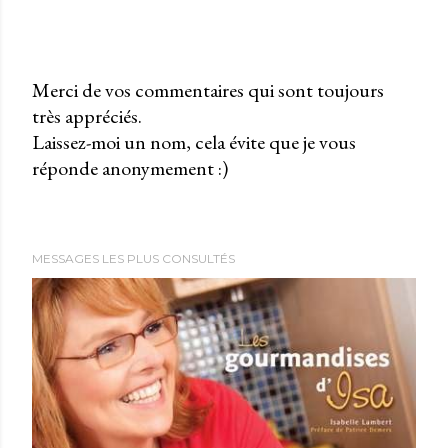
Merci de vos commentaires qui sont toujours
très appréciés.
P
Laissez-moi un nom, cela évite que je vous
u
réponde anonymement :)
b
l
i
e
MESSAGES LES PLUS CONSULTÉS
r
u
n
c
o
m
m