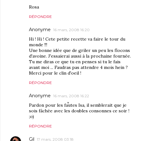
Rosa
RÉPONDRE
Anonyme
16 mars, 2008 16:20
Hi ! Hi ! Cete petite recette va faire le tour du
monde !!!
Une bonne idée que de griler un peu les flocons
d'avoine. J'essaierai aussi à la prochaine fournée.
Tu me diras ce que tu en penses si tu le fais
avant moi ... Faudras pas attendre 4 mois hein ?
Merci pour le clin d'oeil !
RÉPONDRE
Anonyme
16 mars, 2008 16:22
Pardon pour les fautes Isa, il semblerait que je
sois fâchée avec les doubles consonnes ce soir !
;o)
RÉPONDRE
Gil
17 mars, 2008 03:18