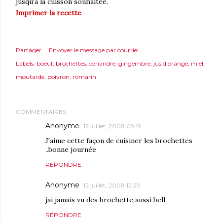
jusqu'à la cuisson souhaitée.
Imprimer la recette
Partager
Envoyer le message par courriel
Labels:
boeuf
brochettes
coriandre
gingembre
jus d'orange
miel
moutarde
poivron
romarin
COMMENTAIRES
Anonyme
12 juillet, 2008 09:19
J'aime cette façon de cuisiner les brochettes
..bonne journée
RÉPONDRE
Anonyme
12 juillet, 2008 12:29
jai jamais vu des brochette aussi bell
RÉPONDRE