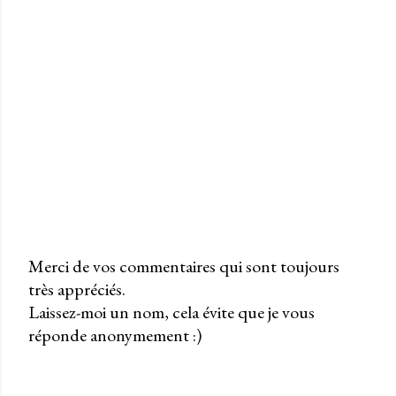
Merci de vos commentaires qui sont toujours
très appréciés.
P
Laissez-moi un nom, cela évite que je vous
u
réponde anonymement :)
b
l
i